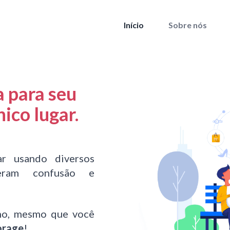
Início
Sobre nós
de Self Storage | Pr
a para seu
ico lugar.
ar usando diversos
eram confusão e
ho, mesmo que você
orage
!