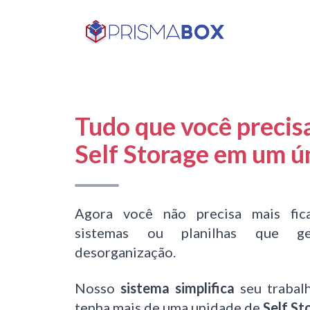
Sistema para Gestão 
Tudo que você precis
Self Storage
em um ún
Agora você não precisa mais fic
sistemas ou planilhas que g
desorganização.
Nosso
sistema simplifica
seu trabal
tenha mais de uma unidade de
Self St