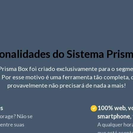
onalidades do Sistema Pris
Prisma Box foi criado exclusivamente para o segme
. Por esse motivo é uma ferramenta tão completa, 
provavelmente não precisará de nada a mais!
es
100% web, vo
smartphone, 
torage? Não se
 entre suas
A qualquer hor
que está acont