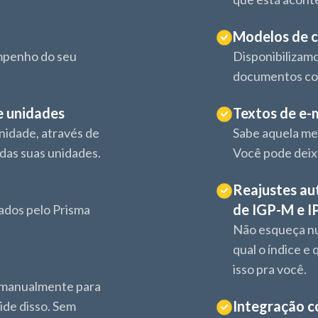
Modelos de c
empenho do seu
Disponibilizamo
documentos co
e unidades
Textos de e-
nidade, através de
Sabe aquela me
das suas unidades.
Você pode deixa
Reajustes au
de IGP-M e I
ados pelo Prisma
Não esqueça nu
qual o índice e
isso pra você.
 manualmente para
Integração c
ide disso. Sem